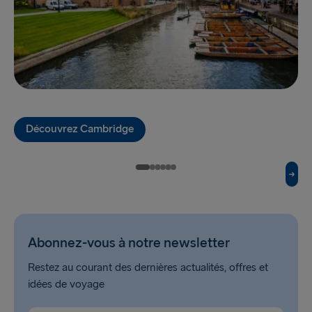
Belfast → Cairnryan
TO SWEDEN
Kiel → Göteborg
Rostock → Trelleborg
Découvrez Cambridge
Frederikshavn → Göteborg
Gdynia → Karlskrona
Göteborg → Kiel
Trelleborg → Rostock
Abonnez-vous à notre newsletter
Göteborg → Frederikshavn
Restez au courant des dernières actualités, offres et
Karlskrona → Gdynia
idées de voyage
VERS LA BALTIQUE