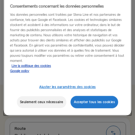
Consentements concernant les données personnelles
Ici Londres !
Vos données personnelles sont traitées par Stena Line et nos partenaires de
confiance, tels que Google et Facebook. Les cookies et technologies similaires
Prenez la pose ! Mais c’est vous sur les photos avec
stockent et accèdent à des informations sur votre ordinateur, dans le but de
fournir des publicités personnalisées et des analyses et statistiques de
Zac Efron, Ed Sheeran, les Beckhams, les Kardashian-
marketing de contenu. Nous utilisons votre historique de navigation et vos
West, The Rock… Ce n’est qu’un mercredi après-midi
achats pour trouver des clients similaires et afficher des publicités sur Google
parmi tant d’autres à Londres !
et Facebook. En gérant vos paramètres de confidentialité, vous pouvez décider
qui sera autorisé à utiliser vos données et à quelles fins de traitement. Vous
pouvez toujours modifier vos paramètres ou retirer votre consentement à tout
Madame Tussauds est une destination touristique...
moment.
Lire la politique des cookies
Lire plus
Google policy
Ajuster les paramètres des cookies
À partir de 179.50 € aller simple, voiture et
Seulement ceux nécessaire
Accepter tous les cookies
chauffeur
Route