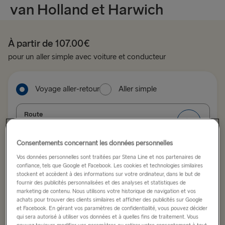
van Holland et Harwich
À partir de 107.00€
pour un aller simple avec voiture et conducteur
Voyage aller-retour
Aller simple
Route
Hoek van Holland → Harwich
Consentements concernant les données personnelles
VERS LE ROYAUME-UNI ET L'IRLANDE
Vos données personnelles sont traitées par Stena Line et nos partenaires de
Date de départ
Date de retour
confiance, tels que Google et Facebook. Les cookies et technologies similaires
stockent et accèdent à des informations sur votre ordinateur, dans le but de
Hoek van Holland → Harwich
fournir des publicités personnalisées et des analyses et statistiques de
marketing de contenu. Nous utilisons votre historique de navigation et vos
Holyhead → Dublin
Afficher le calendrier des tarifs les plus bas
achats pour trouver des clients similaires et afficher des publicités sur Google
et Facebook. En gérant vos paramètres de confidentialité, vous pouvez décider
Fishguard → Rosslare
qui sera autorisé à utiliser vos données et à quelles fins de traitement. Vous