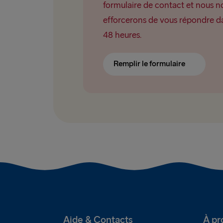
formulaire de contact et nous n
efforcerons de vous répondre da
48 heures.
Remplir le formulaire
Aide & Contacts
À pr