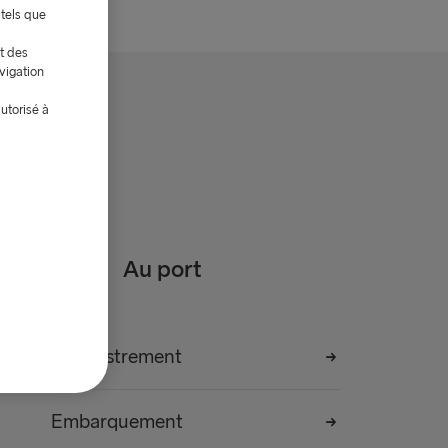
 tels que
et des
vigation
utorisé à
Au port
Enregistrement
Embarquement