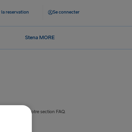
 la reservation
Se connecter
Stena MORE
s clients dans notre section FAQ.