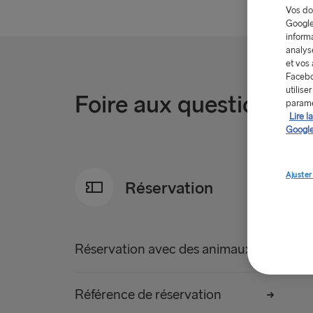
Vos do
Google
informa
analys
et vos 
Facebo
utilise
Foire aux questions
paramè
Lire l
Google
Ajuster
Réservation
Réservation avec des animaux de compagnie
Référence de réservation