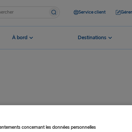
Service client
Gérer
À bord
Destinations
des réponses à de nombreuses questions fréquentes posées par no
 les heures d’ouverture ci-dessous, ou
contactez-nous
.
ntements concernant les données personnelles