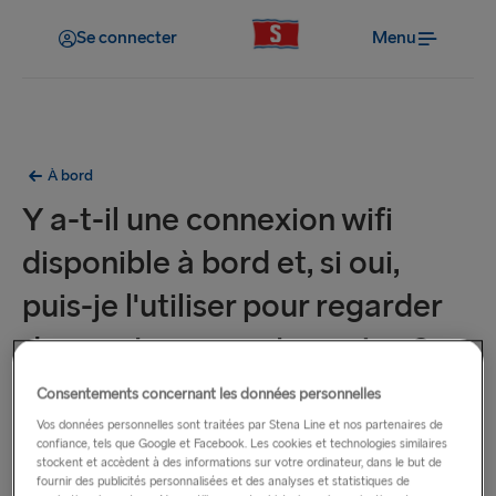
Se connecter
Menu
À bord
Y a-t-il une connexion wifi
disponible à bord et, si oui,
puis-je l'utiliser pour regarder
des contenus en streaming ?
Consentements concernant les données personnelles
Tout d'abord, n'oubliez pas de désactiver les données
Vos données personnelles sont traitées par Stena Line et nos partenaires de
mobiles lorsque vous montez à bord, car les frais d'itinérance
confiance, tels que Google et Facebook. Les cookies et technologies similaires
sont élevés en mer. Ces frais ne sont pas fixés par Stena
stockent et accèdent à des informations sur votre ordinateur, dans le but de
fournir des publicités personnalisées et des analyses et statistiques de
Line.