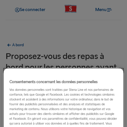
Se connecter
Menu
À bord
Proposez-vous des repas à
bord pour les personnes ayant
des besoins alimentaires
Consentements concernant les données personnelles
particuliers?
Vos données personnelles sont traitées par Stena Line et nos partenaires de
confiance, tels que Google et Facebook. Les cookies et technologies similaires
stockent et accèdent à des informations sur votre ordinateur, dans le but de
La plupart de nos bateaux servent des repas végétariens,
fournir des publicités personnalisées et des analyses et statistiques de
marketing de contenu. Nous utilisons votre historique de navigation et vos
véganes et sans gluten. Si vous avez besoin d’un repas
achats pour trouver des clients similaires et afficher des publicités sur Google
spécialement préparé, par exemple si vous êtes intolérant au
et Facebook. En gérant vos paramètres de confidentialité, vous pouvez décider
qui sera autorisé à utiliser vos données et à quelles fins de traitement. Vous
lactose et/ou au gluten, ou si vous souffrez d’une allergie aux