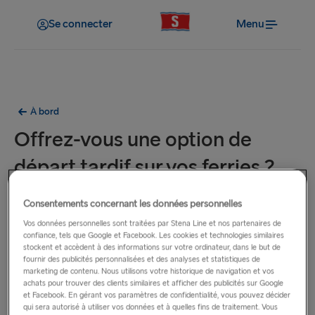
Se connecter
Menu
À bord
Offrez-vous une option de
départ tardif sur vos ferries ?
Un service de départ tardif est actuellement disponible sur
Consentements concernant les données personnelles
nos routes
Gdynia–Karlskrona
,
Liepāja–
Vos données personnelles sont traitées par Stena Line et nos partenaires de
Travemünde
, et
Nynäshamn–Ventspils
.
confiance, tels que Google et Facebook. Les cookies et technologies similaires
stockent et accèdent à des informations sur votre ordinateur, dans le but de
fournir des publicités personnalisées et des analyses et statistiques de
Le service ne peut être réservé que sur nos sites
letton
,
marketing de contenu. Nous utilisons votre historique de navigation et vos
achats pour trouver des clients similaires et afficher des publicités sur Google
lituanien
,
néerlandais
,
polonais
,
danois
,
suédois
et
norvégien
.
et Facebook. En gérant vos paramètres de confidentialité, vous pouvez décider
qui sera autorisé à utiliser vos données et à quelles fins de traitement. Vous