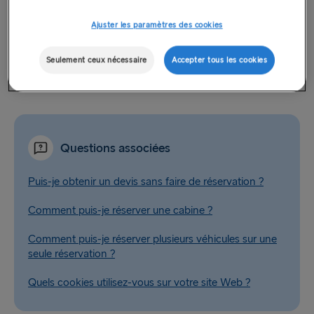
processus de réservation. Une fois que vous avez les
informations de votre véhicule, veuillez les ajouter à votre
Ajuster les paramètres des cookies
réservation afin d’éviter tout retard au port. Vous pouvez le
faire en sélectionnant l’option « Gérer la réservation » ou le
Seulement ceux nécessaire
Accepter tous les cookies
bouton «
Se connecter/S’inscrire
» en haut de la page
d’accueil.
Questions associées
Puis-je obtenir un devis sans faire de réservation ?
Comment puis-je réserver une cabine ?
Comment puis-je réserver plusieurs véhicules sur une
seule réservation ?
Quels cookies utilisez-vous sur votre site Web ?