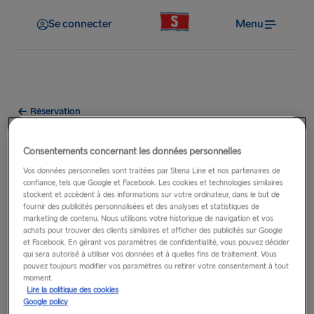
Se connecter
Menu
Réservation
Comment réserver si je ne
Consentements concernant les données personnelles
connais pas le numéro
Vos données personnelles sont traitées par Stena Line et nos partenaires de
confiance, tels que Google et Facebook. Les cookies et technologies similaires
d’immatriculation du véhicule ?
stockent et accèdent à des informations sur votre ordinateur, dans le but de
fournir des publicités personnalisées et des analyses et statistiques de
marketing de contenu. Nous utilisons votre historique de navigation et vos
Vous pouvez tout de même réserver en ligne si vous ne
achats pour trouver des clients similaires et afficher des publicités sur Google
et Facebook. En gérant vos paramètres de confidentialité, vous pouvez décider
connaissez pas le numéro d’immatriculation de votre
qui sera autorisé à utiliser vos données et à quelles fins de traitement. Vous
véhicule ou si vous prévoyez de louer une voiture. Il vous
pouvez toujours modifier vos paramètres ou retirer votre consentement à tout
moment.
suffit de cocher la case située sous le champ
Lire la politique des cookies
d’immatriculation à l’étape « Détails des passagers » du
Google policy