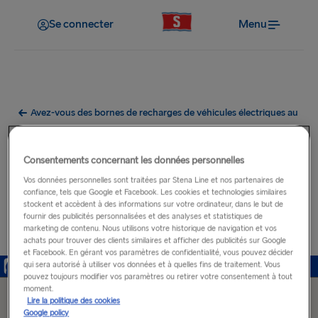
Se connecter
Menu
Avez-vous des bornes de recharges de véhicules électriques au
port ?
Bornes de recharge pour
Consentements concernant les données personnelles
voitures électriques à
Vos données personnelles sont traitées par Stena Line et nos partenaires de
confiance, tels que Google et Facebook. Les cookies et technologies similaires
stockent et accèdent à des informations sur votre ordinateur, dans le but de
proximité du port de
fournir des publicités personnalisées et des analyses et statistiques de
marketing de contenu. Nous utilisons votre historique de navigation et vos
Travemünde
achats pour trouver des clients similaires et afficher des publicités sur Google
et Facebook. En gérant vos paramètres de confidentialité, vous pouvez décider
qui sera autorisé à utiliser vos données et à quelles fins de traitement. Vous
pouvez toujours modifier vos paramètres ou retirer votre consentement à tout
moment.
Lire la politique des cookies
Google policy