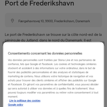
Port de Frederikshavn
Færgehavnsvej 10, 9900, Frederikshavn, Danemark
Le port de Frederikshavn se trouve sur la côte nord-est de la
péninsule du Jutland, dans le nord du Danemark. Il est
facilement accessible via l’autoroute E45 et les transports en
commun sont situés à 20 minutes à pied du terminal.
Consentements concernant les données personnelles
Vos données personnelles sont traitées par Stena Line et nos partenaires de
Remarque :
L’embarquement n’est possible qu’avec véhicule
confiance, tels que Google et Facebook. Les cookies et technologies similaires
stockent et accèdent à des informations sur votre ordinateur, dans le but de
pour les départs en dehors des heures d’ouverture du
fournir des publicités personnalisées et des analyses et statistiques de
terminal. L’embarquement en tant que passager piéton n’est
marketing de contenu. Nous utilisons votre historique de navigation et vos
pas possible sur ces départs.
achats pour trouver des clients similaires et afficher des publicités sur Google
et Facebook. En gérant vos paramètres de confidentialité, vous pouvez décider
qui sera autorisé à utiliser vos données et à quelles fins de traitement. Vous
pouvez toujours modifier vos paramètres ou retirer votre consentement à tout
moment.
Heures d’ouverture
Lire la politique des cookies
Google policy