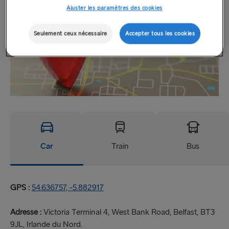
Ajuster les paramètres des cookies
Seulement ceux nécessaire
Accepter tous les cookies
Car
Train
Bus
GPS :
54.636757, -5.882917
Adresse :
Victoria Terminal 4, West Bank Road, Belfast, BT3
9JL, Irlande du Nord.