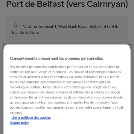
Port de Belfast (vers Cairnryan)
Victoria Terminal 4, West Bank Road, Belfast, BT3 9JL,
Irlande du Nord
Le port de Belfast (VT4) est idéalement situé à proximité du
réseau autoroutier à la sortie 1 de l’autoroute M2, offrant un
Consentements concernant les données personnelles
accès facile au centre-ville de Belfast et au reste de l’Irlande.
Vos données personnelles sont traitées par Stena Line et nos partenaires de
confiance, tels que Google et Facebook. Les cookies et technologies similaires
stockent et accèdent à des informations sur votre ordinateur, dans le but de
fournir des publicités personnalisées et des analyses et statistiques de
Heures d’ouverture
marketing de contenu. Nous utilisons votre historique de navigation et vos
achats pour trouver des clients similaires et afficher des publicités sur Google
et Facebook. En gérant vos paramètres de confidentialité, vous pouvez décider
Du lundi au dimanche : de 6h à 22h30
qui sera autorisé à utiliser vos données et à quelles fins de traitement. Vous
pouvez toujours modifier vos paramètres ou retirer votre consentement à tout
moment.
Lieu
Lire la politique des cookies
Google policy