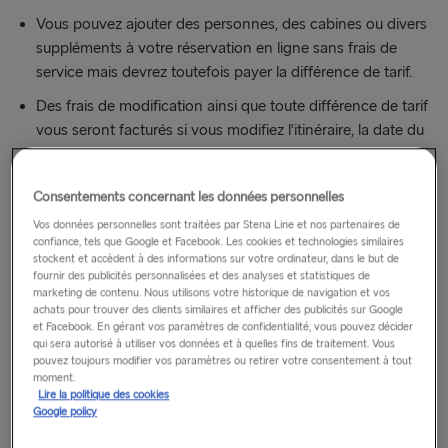
Vous pouvez ajouter des personnes, des cabines ou divers
suppléments à votre réservation en ligne sans frais de
service mais devrez toutefois payer la différence de tarif.
Des frais de modification ainsi que toute différence de tarif
vous seront facturés si vous modifiez l’itinéraire, la date du
départ ou l’heure de départ.
Vous ne recevrez aucun remboursement si vous annulez
Consentements concernant les données personnelles
une partie de votre réservation.
Vos données personnelles sont traitées par Stena Line et nos partenaires de
confiance, tels que Google et Facebook. Les cookies et technologies similaires
stockent et accèdent à des informations sur votre ordinateur, dans le but de
fournir des publicités personnalisées et des analyses et statistiques de
marketing de contenu. Nous utilisons votre historique de navigation et vos
ITINÉRAIRE
achats pour trouver des clients similaires et afficher des publicités sur Google
et Facebook. En gérant vos paramètres de confidentialité, vous pouvez décider
qui sera autorisé à utiliser vos données et à quelles fins de traitement. Vous
VOYAGER EN VÉHICULE
pouvez toujours modifier vos paramètres ou retirer votre consentement à tout
moment.
Lire la politique des cookies
VOYAGER À PIED
Google policy