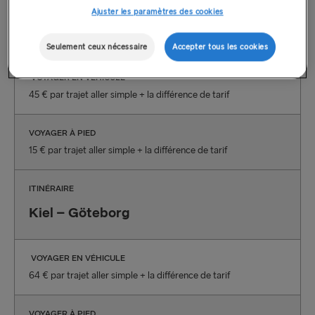
ITINÉRAIRE
Ajuster les paramètres des cookies
Hoek van Holland – Harwich
Seulement ceux nécessaire
Accepter tous les cookies
VOYAGER EN VÉHICULE
45 € par trajet aller simple + la différence de tarif
VOYAGER À PIED
15 € par trajet aller simple + la différence de tarif
ITINÉRAIRE
Kiel – Göteborg
VOYAGER EN VÉHICULE
64 € par trajet aller simple + la différence de tarif
VOYAGER À PIED