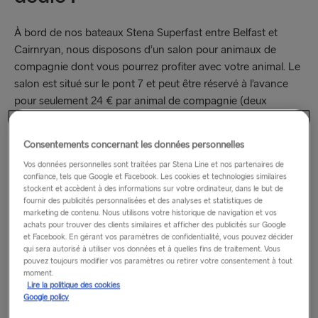
À bord de nos bateaux Stena Superfast entre Belfast et
Cairnryan, nous disposons d’un salon pour animaux de
compagnie dont vous pourrez profiter avec votre animal. Le
salon est situé sur le pont 7 et peut être réservé à l’avance
pour seulement 24 € par animal de compagnie (deux
animaux de compagnie maximum par réservation). Les
invités du salon pourront déguster gratuitement du thé ou
Consentements concernant les données personnelles
du café, sans oublier les animaux de compagnie qui pourront
Vos données personnelles sont traitées par Stena Line et nos partenaires de
eux aussi s’abreuver d’eau. Avec une capacité de
confiance, tels que Google et Facebook. Les cookies et technologies similaires
30 passagers et un espace pour 10 animaux de compagnie
stockent et accèdent à des informations sur votre ordinateur, dans le but de
dans des caissons de transport (maximum : longueur 91 cm
fournir des publicités personnalisées et des analyses et statistiques de
marketing de contenu. Nous utilisons votre historique de navigation et vos
x hauteur 62 cm x largeur 56 cm), passagers et animaux de
achats pour trouver des clients similaires et afficher des publicités sur Google
compagnie pourront se détendre dans un environnement
et Facebook. En gérant vos paramètres de confidentialité, vous pouvez décider
qui sera autorisé à utiliser vos données et à quelles fins de traitement. Vous
confortable à bord et profiter ensemble de la traversée !
pouvez toujours modifier vos paramètres ou retirer votre consentement à tout
Pour la sécurité et le confort de tous, les animaux de
moment.
Lire la politique des cookies
compagnie doivent rester dans leur caisse de transport, et
Google policy
ce pendant toute la durée de la traversée.