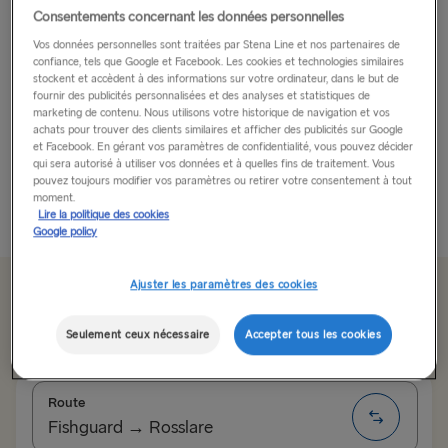
Consentements concernant les données personnelles
Bienvenue à Cork !
Vos données personnelles sont traitées par Stena Line et nos partenaires de
confiance, tels que Google et Facebook. Les cookies et technologies similaires
Nichée à l’est du plus grand comté d’Irlande, Cork est
stockent et accèdent à des informations sur votre ordinateur, dans le but de
fournir des publicités personnalisées et des analyses et statistiques de
la seconde ville d’Irlande et un véritable paradis
marketing de contenu. Nous utilisons votre historique de navigation et vos
maritime, attirant des visiteurs du monde entier depuis
achats pour trouver des clients similaires et afficher des publicités sur Google
et Facebook. En gérant vos paramètres de confidentialité, vous pouvez décider
des années et donnant à l’endroit une touche
qui sera autorisé à utiliser vos données et à quelles fins de traitement. Vous
internationale -...
pouvez toujours modifier vos paramètres ou retirer votre consentement à tout
moment.
Lire plus
Lire la politique des cookies
Google policy
Ajuster les paramètres des cookies
À partir de 179.50 € aller simple, voiture et
chauffeur
Seulement ceux nécessaire
Accepter tous les cookies
Route
Fishguard → Rosslare