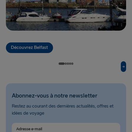
TO SWEDEN
Kiel → Göteborg
Rostock → Trelleborg
Découvrez Belfast
Frederikshavn → Göteborg
Gdynia → Karlskrona
Göteborg → Kiel
Trelleborg → Rostock
Abonnez-vous à notre newsletter
Göteborg → Frederikshavn
Restez au courant des dernières actualités, offres et
Karlskrona → Gdynia
idées de voyage
VERS LA BALTIQUE
Adresse e-mail