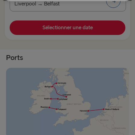
Liverpool → Belfast
VERS LE ROYAUME-UNI ET L'IRLANDE
Sélectionner une date
Hoek van Holland → Harwich
Holyhead → Dublin
Ports
Fishguard → Rosslare
Liverpool → Belfast
Cairnryan → Belfast
Harwich → Hoek van Holland
Dublin → Holyhead
Rosslare → Fishguard
Belfast → Liverpool