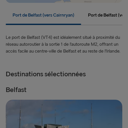
Belfast → Cairnryan
Port de Belfast (vers Cairnryan)
Port de Belfast (vers
TO SWEDEN
Kiel → Göteborg
Le port de Belfast (VT4) est idéalement situé à proximité du
réseau autoroutier à la sortie 1 de l’autoroute M2, offrant un
Rostock → Trelleborg
accès facile au centre-ville de Belfast et au reste de l’Irlande.
Frederikshavn → Göteborg
Gdynia → Karlskrona
Destinations sélectionnées
Göteborg → Kiel
Belfast
D
Trelleborg → Rostock
Göteborg → Frederikshavn
Karlskrona → Gdynia