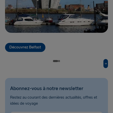
VERS LA BALTIQUE
Travemünde → Liepāja
Ventspils → Nynäshamn
Liepāja → Travemünde
Nynäshamn → Ventspils
Découvrez Belfast
Abonnez-vous à notre newsletter
Restez au courant des dernières actualités, offres et
idées de voyage