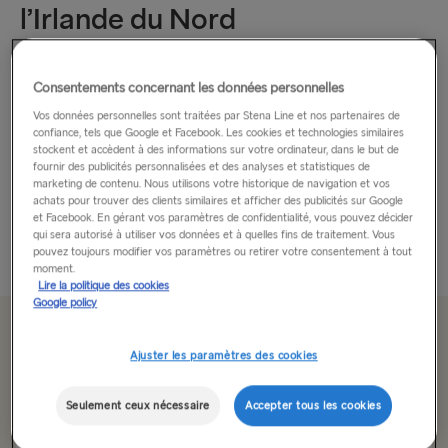
l’Irlande du Nord
Aventure en Irlande du Nord !
Consentements concernant les données personnelles
Si vous aimez profiter de la vie, voyagez en Irlande du Nord
Vos données personnelles sont traitées par Stena Line et nos partenaires de
confiance, tels que Google et Facebook. Les cookies et technologies similaires
et découvrez toutes les activités qui vous y attendent.
stockent et accèdent à des informations sur votre ordinateur, dans le but de
fournir des publicités personnalisées et des analyses et statistiques de
marketing de contenu. Nous utilisons votre historique de navigation et vos
Belfast
est un véritable spectacle à ne pas manquer. Admirez
achats pour trouver des clients similaires et afficher des publicités sur Google
les majestueuses...
et Facebook. En gérant vos paramètres de confidentialité, vous pouvez décider
qui sera autorisé à utiliser vos données et à quelles fins de traitement. Vous
Lire plus
pouvez toujours modifier vos paramètres ou retirer votre consentement à tout
moment.
Lire la politique des cookies
Google policy
À partir de 179.00€
Ajuster les paramètres des cookies
pour un aller simple avec voiture et conducteur
Seulement ceux nécessaire
Accepter tous les cookies
Route