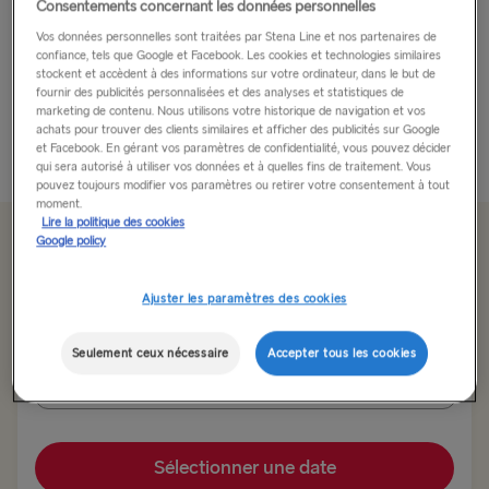
Consentements concernant les données personnelles
Au cœur du charme et de l'aventure à la française.
Vos données personnelles sont traitées par Stena Line et nos partenaires de
confiance, tels que Google et Facebook. Les cookies et technologies similaires
stockent et accèdent à des informations sur votre ordinateur, dans le but de
Embarquez pour un voyage à la découverte du charme
fournir des publicités personnalisées et des analyses et statistiques de
enivrant de la Normandie à votre...
marketing de contenu. Nous utilisons votre historique de navigation et vos
achats pour trouver des clients similaires et afficher des publicités sur Google
et Facebook. En gérant vos paramètres de confidentialité, vous pouvez décider
Lire plus
qui sera autorisé à utiliser vos données et à quelles fins de traitement. Vous
pouvez toujours modifier vos paramètres ou retirer votre consentement à tout
moment.
Lire la politique des cookies
Google policy
À partir de 107.00€
pour un aller simple avec voiture et conducteur
Ajuster les paramètres des cookies
Route
Seulement ceux nécessaire
Accepter tous les cookies
Harwich → Hoek van Holland
VERS LE ROYAUME-UNI ET L'IRLANDE
Sélectionner une date
Hoek van Holland → Harwich