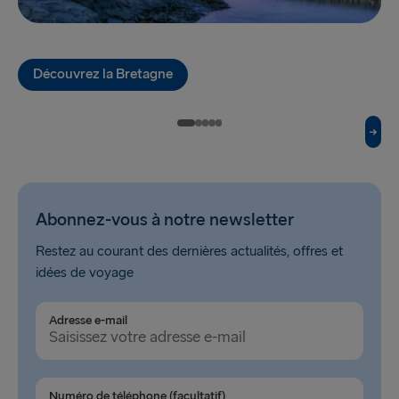
Kiel → Göteborg
Rostock → Trelleborg
Découvrez la Bretagne
Frederikshavn → Göteborg
Gdynia → Karlskrona
Göteborg → Kiel
Trelleborg → Rostock
Abonnez-vous à notre newsletter
Göteborg → Frederikshavn
Restez au courant des dernières actualités, offres et
Karlskrona → Gdynia
idées de voyage
VERS LA BALTIQUE
Adresse e-mail
Travemünde → Liepāja
Ventspils → Nynäshamn
Numéro de téléphone (facultatif)