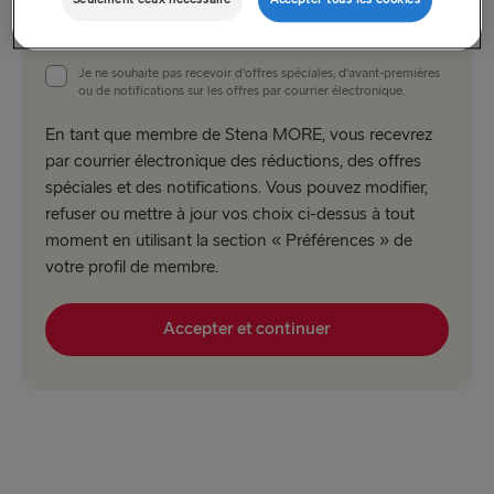
Seulement ceux nécessaire
Accepter tous les cookies
la présente les
Conditions Générales d'adhésion
. J'ai lu la
Politique de Confidentialité
.
Je ne souhaite pas recevoir d'offres spéciales, d'avant-premières
ou de notifications sur les offres par courrier électronique.
En tant que membre de Stena MORE, vous recevrez
par courrier électronique des réductions, des offres
spéciales et des notifications. Vous pouvez modifier,
refuser ou mettre à jour vos choix ci-dessus à tout
moment en utilisant la section « Préférences » de
votre profil de membre.
Accepter et continuer