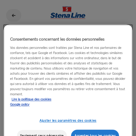
Consentements concernant les données personnelles
Vos données personnelles sont traitées par Stena Line et nos partenaires de
confiance, tels que Google et Facebook. Les cookies et technologies similaires
stockent et accèdent à des informations sur votre ordinateur, dans le but de
fournir des publicités personnalisées et des analyses et statistiques de
marketing de contenu. Nous utilisons votre historique de navigation et vos
achats pour trouver des clients similaires et afficher des publicités sur Google
et Facebook. En gérant vos paramètres de confidentialité, vous pouvez décider
BIENVENUE À BORD !
qui sera autorisé à utiliser vos données et à quelles fins de traitement. Vous
pouvez toujours modifier vos paramètres ou retirer votre consentement à tout
Veuillez entrer votre adresse e-mail ci-dessous et
moment.
commencez à découvrir vos avantages Stena MORE.
Lire la politique des cookies
Google policy
E-mail
Ajuster les paramètres des cookies
Je souhaite adhérer au programme Stena MORE et j'accepte par